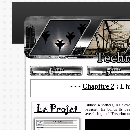
- - -
Chapitre 2
:
L'h
Durant 4 séances, les élève
repasser.. En bonus ils pe
avec le logiciel "Frisechron