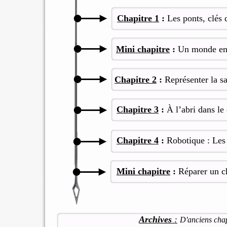
Chapitre 1
:
Les ponts, clés 
Mini chapitre
:
Un monde en 
Chapitre 2
:
Représenter la sa
Chapitre 3
:
À l’abri dans le
Chapitre 4
:
Robotique : Les 
Mini chapitre
:
Réparer un c
Archives
:
D'anciens chap