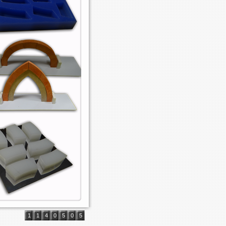
1
1
4
0
5
0
5